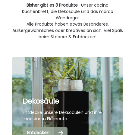
du am Ende im Warenkorb in dem Textfeld
Da
Bisher gibt es 3 Produkte
:
Unser cocina
ten
ein.Dieses Produkt besteht aus:1 cocina
er
Küchenbrett,
die Dekosäule
und das marco
Küchenbrettoptional: GravurDas
Wandregal.
Schneidebrett trifft einsatzbereit bei dir ein.
Alle Produkte haben etwas Besonderes,
Du musst es weder zusammenbauen, noch
Außergewöhnliches oder Kreatives an sich. Viel Spaß
einrichten.
beim Stöbern & Entdecken!
Dekosäule
Entdecke unsere Deksoäulen und ihre
modularen Elemente.
Entdecken