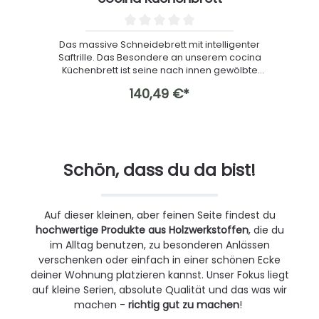
Das massive Schneidebrett mit intelligenter
Saftrille. Das Besondere an unserem cocina
ere
Küchenbrett ist seine nach innen gewölbte
t
Fläche. Somit sammelt sich der Saft beim
140,49 €*
Schneiden in der Mitte und die Arbeitsfläche
er
bleibt sauber. Unser Küchenbrett ist durch die
n
t.
Wahl von massivem Holz und dessen Dicke
recht schwer – die ins Holz gefrästen Griffe
e
erleichtern das Arbeiten und Tragen. Seine
Oberfläche ist extrem fein geschliffen und
d
Schön, dass du da bist!
e
wurde mehrfach geölt. Dadurch ist es
i
ät
hochwertige und sehr langlebig. Zudem
o
bedeutet dies: keine Splittergefahr und eine
l
angenehme Haptik.Du hast außerdem die
Auf dieser kleinen, aber feinen Seite findest du
Möglichkeit, das hochwertige Schneidebrett
hochwertige Produkte aus Holzwerkstoffen
, die du
mit einer Gravur zu personalisieren. Daher
im Alltag benutzen, zu besonderen Anlässen
er
eignet es sich auch super als hochwertiges,
In
verschenken oder einfach in einer schönen Ecke
u
besonderes und persönliches Geschenk. Zur
deiner Wohnung platzieren kannst. Unser Fokus liegt
it
Auswahl stehen 3 Standardschriftzüge oder
n
ein eigener Text mit max. 25 Zeichen. Sofern
auf kleine Serien, absolute Qualität und das was wir
t
du eine eigene Schriftart wünschst,
W
machen -
richtig gut zu machen
!
kontaktiere uns bitte.Deinen Wunschtext gibt