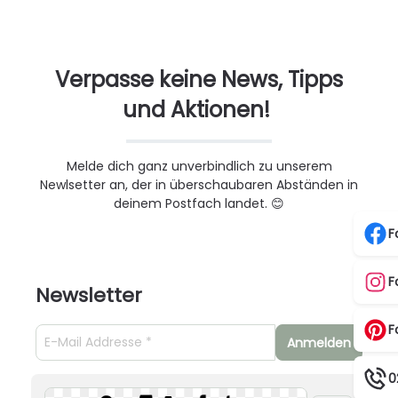
Verpasse keine News, Tipps
und Aktionen!
Melde dich ganz unverbindlich zu unserem
Newlsetter an, der in überschaubaren Abständen in
deinem Postfach landet. 😊
F
F
Newsletter
F
Anmelden
0