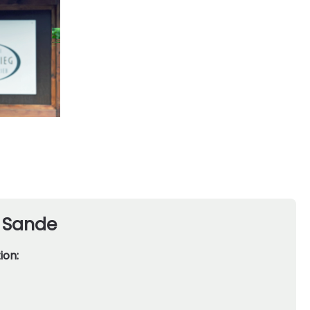
 Sande
ion: