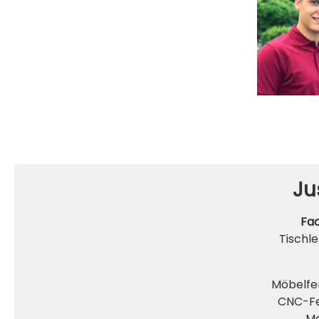
Ju
Fac
Tischle
Möbelfe
CNC-Fe
Mo