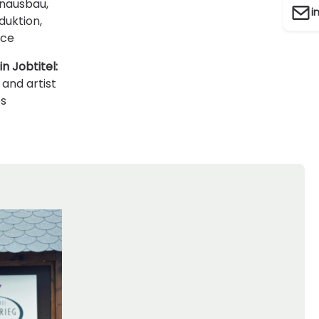
nausbau,
i
uktion,
ice
n Jobtitel:
and artist
es