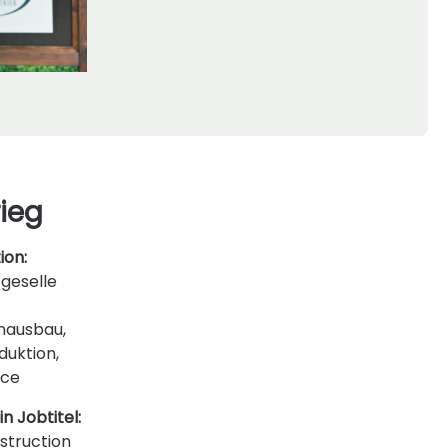
rieg
ion:
-geselle
enausbau,
uktion,
ice
n Jobtitel:
nstruction