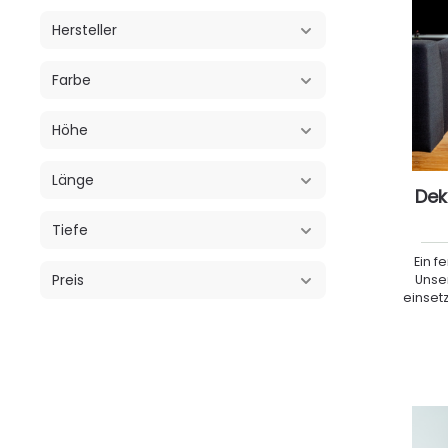
Hersteller
Farbe
Höhe
Länge
Dek
Tiefe
Ein f
Preis
Unser
einset
besonde
Optik, s
Durch die
sie deutli
Artikel 
weitere
Sockel b
beliebig