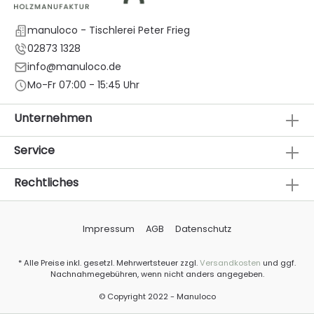
Verbindern4 Bodengleiter mit FilzDieses Produkt trifft
zerlegt bei dir ein. Am besten eignet sich ein
manuloco - Tischlerei Peter Frieg
biegsamer Inbusschlüssel der Größe 4, um die
Einzelteile miteinander zu verbinden. Mit einem
02873 1328
normalen Inbusschlüssel funktioniert es aber auch.
info@manuloco.de
Alle Seitenelemente unseres cubo Würfels sind
gleichwertig und mit einem Lamello Clamex
Mo-Fr 07:00 - 15:45 Uhr
Verbinder ausgestattet. Dadurch ist eine Seite bei
Bedarf zu jeder Zeit ersetzbar. Einzelne Seiten
Unternehmen
findest du ebenfalls unter "Zubehör".
Service
Rechtliches
Impressum
AGB
Datenschutz
* Alle Preise inkl. gesetzl. Mehrwertsteuer zzgl.
Versandkosten
und ggf.
Nachnahmegebühren, wenn nicht anders angegeben.
© Copyright 2022 - Manuloco