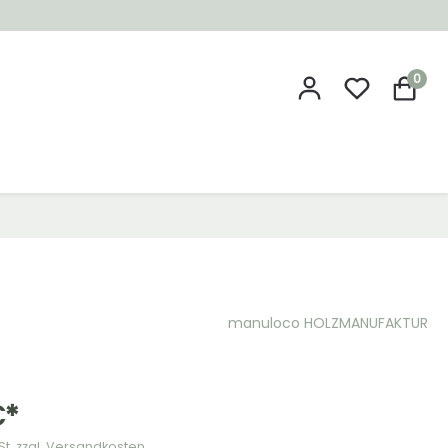
0
manuloco HOLZMANUFAKTUR
€*
wSt. zzgl. Versandkosten