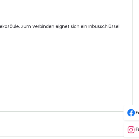
Dekosäule. Zum Verbinden eignet sich ein Inbusschlüssel
F
F