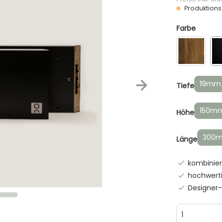
Produktionsz
Farbe
19mm
Tiefe
150m
Höhe
300
Länge
kombinier
hochwerti
Designer