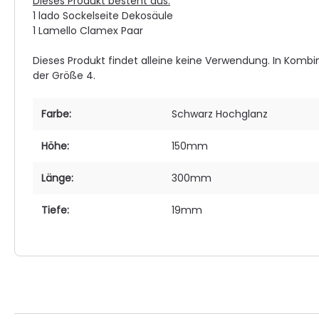
Dieses Produkt besteht aus:
1 lado Sockelseite Dekosäule
1 Lamello Clamex Paar
Dieses Produkt findet alleine keine Verwendung. In Kombi
der Größe 4.
Farbe:
Schwarz Hochglanz
Höhe:
150mm
Länge:
300mm
Tiefe:
19mm