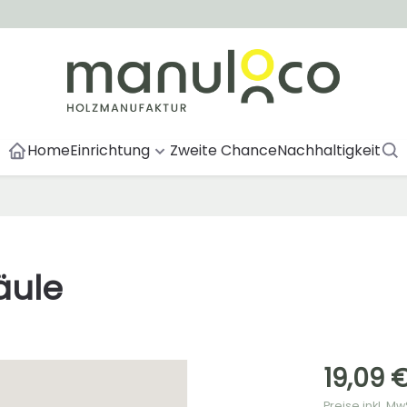
Home
Einrichtung
Zweite Chance
Nachhaltigkeit
äule
19,09 
Preise inkl. M